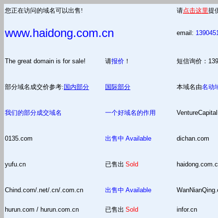
您正在访问的域名可以出售!
请
点击这里
提
www.haidong.com.cn
email:
139045
The great domain is for sale!
请
报价
！
短信询价：13
部分域名成交价参考:
国内部分
国际部分
本域名由
名动
我们的部分成交域名
一个好域名的作用
VentureCapital
0135.com
出售中
Available
dichan.com
yufu.cn
已售出
Sold
haidong.com.
Chind.com/.net/.cn/.com.cn
出售中
Available
WanNianQing
hurun.com / hurun.com.cn
已售出
Sold
infor.cn