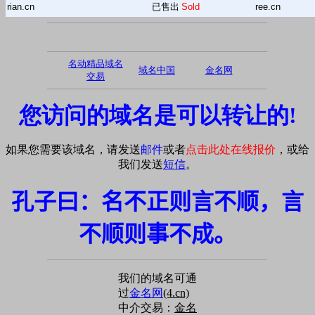
rian.cn
已售出
Sold
ree.cn
名动精品域名
域名中国
金名网
交易
您访问的域名是可以转让的!
如果您需要该域名，请发送
邮件
或者
点击此处在线报价
，或给
我们发送
短信
。
孔子曰：名不正则言不顺，言
不顺则事不成。
我们的域名可通
过
金名网
(4.cn)
中介交易：
金名